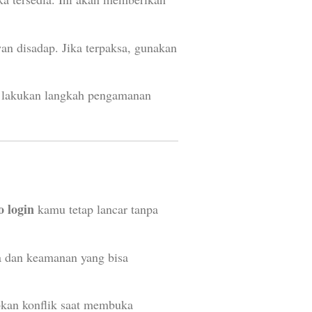
an disadap. Jika terpaksa, gunakan
an lakukan langkah pengamanan
o login
kamu tetap lancar tanpa
a dan keamanan yang bisa
bkan konflik saat membuka