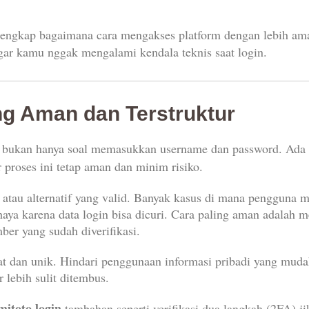
lengkap bagaimana cara mengakses platform dengan lebih ama
 agar kamu nggak mengalami kendala teknis saat login.
ng Aman dan Terstruktur
l bukan hanya soal memasukkan username dan password. Ada 
proses ini tetap aman dan minim risiko.
 atau alternatif yang valid. Banyak kasus di mana pengguna m
ahaya karena data login bisa dicuri. Cara paling aman adalah 
er yang sudah diverifikasi.
t dan unik. Hindari penggunaan informasi pribadi yang muda
r lebih sulit ditembus.
mitoto login
tambahan seperti verifikasi dua langkah (2FA) j