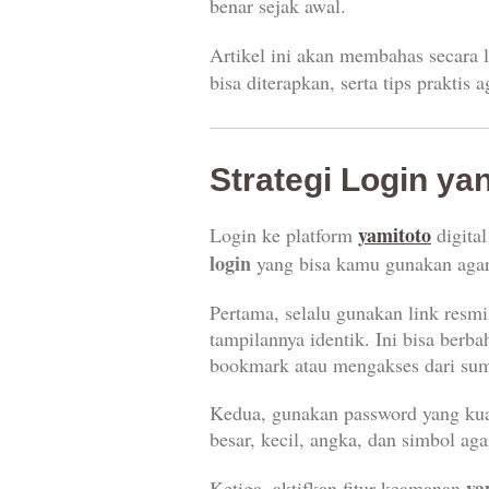
benar sejak awal.
Artikel ini akan membahas secara 
bisa diterapkan, serta tips praktis
Strategi Login ya
yamitoto
Login ke platform
digita
login
yang bisa kamu gunakan agar 
Pertama, selalu gunakan link resmi
tampilannya identik. Ini bisa berb
bookmark atau mengakses dari sumb
Kedua, gunakan password yang kua
besar, kecil, angka, dan simbol aga
ya
Ketiga, aktifkan fitur keamanan