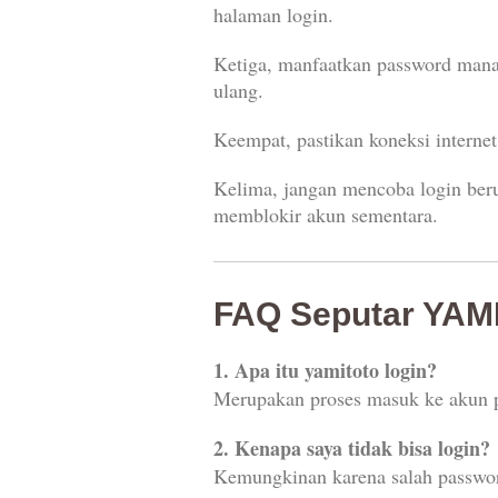
halaman login.
Ketiga, manfaatkan password mana
ulang.
Keempat, pastikan koneksi internet 
Kelima, jangan mencoba login beru
memblokir akun sementara.
FAQ Seputar YAM
1. Apa itu yamitoto login?
Merupakan proses masuk ke akun pe
2. Kenapa saya tidak bisa login?
Kemungkinan karena salah password,