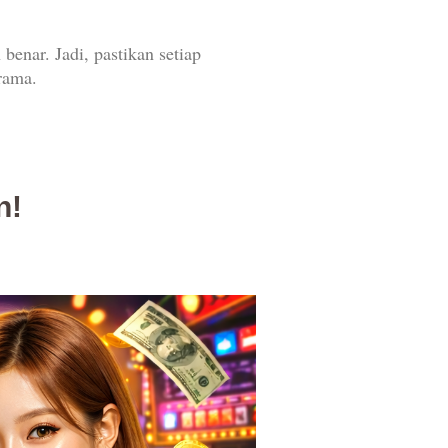
benar. Jadi, pastikan setiap
rama.
n!