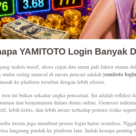
pa YAMITOTO Login Banyak Dic
l yang makin masif, akses cepat dan aman jadi faktor utama
yamitoto logi
 mulai sering muncul di mesin pencari adalah
asuk ke platform tersebut dengan lebih efisien.
, tren ini bukan sekadar angka pencarian. Ini adalah refleksi 
amanan dan kenyamanan dalam dunia online. Generasi mileni
f, lebih kritis, dan lebih aware terhadap potensi risiko sepert
g serba instan juga membuat proses login harus seamless. Ngga
r bisa langsung pindah ke platform lain. Inilah kenapa pentin