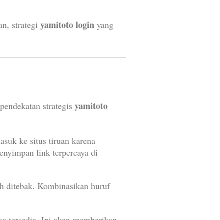
yamitoto login
n, strategi
yang
yamitoto
pendekatan strategis
asuk ke situs tiruan karena
menyimpan link terpercaya di
h ditebak. Kombinasikan huruf
ika tersedia. Ini akan memberikan