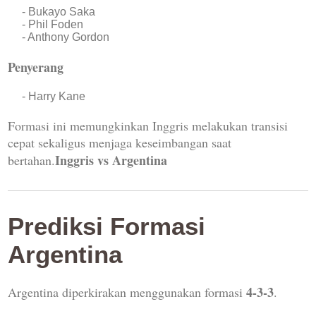
Bukayo Saka
Phil Foden
Anthony Gordon
Penyerang
Harry Kane
Formasi ini memungkinkan Inggris melakukan transisi
cepat sekaligus menjaga keseimbangan saat
Inggris vs Argentina
bertahan.
Prediksi Formasi
Argentina
4-3-3
Argentina diperkirakan menggunakan formasi
.