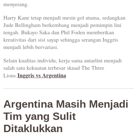
menyerang.
Harry Kane tetap menjadi mesin gol utama, sedangkan
Jude Bellingham berkembang menjadi pemimpin lini
tengah. Bukayo Saka dan Phil Foden memberikan
kreativitas dari sisi sayap sehingga serangan Inggris
menjadi lebih bervariasi.
Selain kualitas individu, kerja sama antarlini menjadi
salah satu kekuatan terbesar skuad The Three
Inggris vs Argentina
Lions.
Argentina Masih Menjadi
Tim yang Sulit
Ditaklukkan