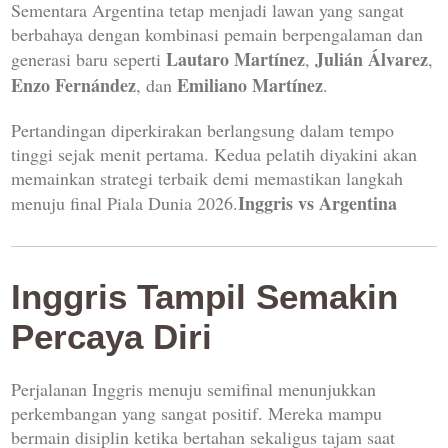
Sementara Argentina tetap menjadi lawan yang sangat
berbahaya dengan kombinasi pemain berpengalaman dan
Lautaro Martínez
Julián Álvarez
generasi baru seperti
,
,
Enzo Fernández
Emiliano Martínez
, dan
.
Pertandingan diperkirakan berlangsung dalam tempo
tinggi sejak menit pertama. Kedua pelatih diyakini akan
memainkan strategi terbaik demi memastikan langkah
Inggris vs Argentina
menuju final Piala Dunia 2026.
Inggris Tampil Semakin
Percaya Diri
Perjalanan Inggris menuju semifinal menunjukkan
perkembangan yang sangat positif. Mereka mampu
bermain disiplin ketika bertahan sekaligus tajam saat