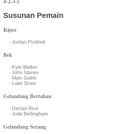
4-2-3-1
.
Susunan Pemain
Kiper
Jordan Pickford
Bek
Kyle Walker
John Stones
Marc Guéhi
Luke Shaw
Gelandang Bertahan
Declan Rice
Jude Bellingham
Gelandang Serang