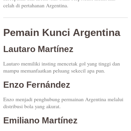
celah di pertahanan Argentina.
Pemain Kunci Argentina
Lautaro Martínez
Lautaro memiliki insting mencetak gol yang tinggi dan
mampu memanfaatkan peluang sekecil apa pun.
Enzo Fernández
Enzo menjadi penghubung permainan Argentina melalui
distribusi bola yang akurat.
Emiliano Martínez