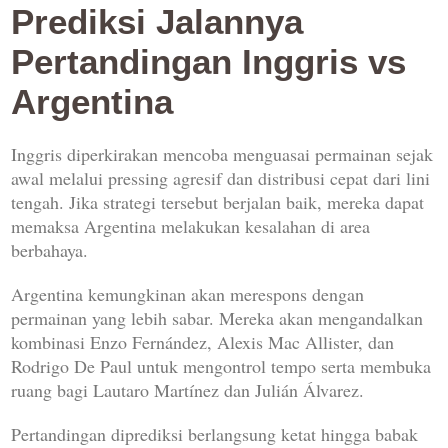
Prediksi Jalannya
Pertandingan
Inggris vs
Argentina
Inggris diperkirakan mencoba menguasai permainan sejak
awal melalui pressing agresif dan distribusi cepat dari lini
tengah. Jika strategi tersebut berjalan baik, mereka dapat
memaksa Argentina melakukan kesalahan di area
berbahaya.
Argentina kemungkinan akan merespons dengan
permainan yang lebih sabar. Mereka akan mengandalkan
kombinasi Enzo Fernández, Alexis Mac Allister, dan
Rodrigo De Paul untuk mengontrol tempo serta membuka
ruang bagi Lautaro Martínez dan Julián Álvarez.
Pertandingan diprediksi berlangsung ketat hingga babak