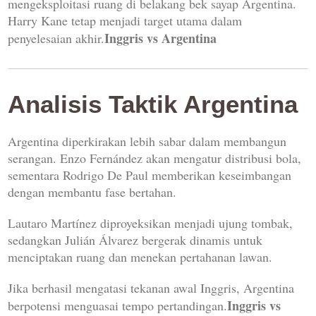
mengeksploitasi ruang di belakang bek sayap Argentina.
Harry Kane tetap menjadi target utama dalam
Inggris vs Argentina
penyelesaian akhir.
Analisis Taktik Argentina
Argentina diperkirakan lebih sabar dalam membangun
serangan. Enzo Fernández akan mengatur distribusi bola,
sementara Rodrigo De Paul memberikan keseimbangan
dengan membantu fase bertahan.
Lautaro Martínez diproyeksikan menjadi ujung tombak,
sedangkan Julián Álvarez bergerak dinamis untuk
menciptakan ruang dan menekan pertahanan lawan.
Jika berhasil mengatasi tekanan awal Inggris, Argentina
Inggris vs
berpotensi menguasai tempo pertandingan.