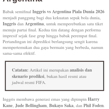
Inggris vs Argentina
Piala Dunia 2026
Babak semifinal
menjadi panggung bagi dua kekuatan sepak bola dunia,
Inggris
Argentina
dan
, untuk memperebutkan satu tiket
menuju partai final. Kedua tim datang dengan performa
impresif sejak fase grup hingga babak perempat final.
Pertandingan ini diprediksi berlangsung sengit karena
mempertemukan dua gaya bermain yang berbeda, namun
sama-sama efektif.
Catatan:
analisis dan
Artikel ini merupakan
skenario prediksi
, bukan hasil resmi atau
jadwal resmi FIFA.
Harry
Inggris membawa generasi emas yang dipimpin
Kane
Jude Bellingham
Bukayo Saka
Phil Foden
,
,
, dan
.