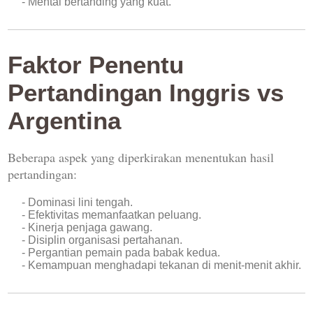
Mental bertanding yang kuat.
Faktor Penentu
Pertandingan
Inggris vs
Argentina
Beberapa aspek yang diperkirakan menentukan hasil
pertandingan:
Dominasi lini tengah.
Efektivitas memanfaatkan peluang.
Kinerja penjaga gawang.
Disiplin organisasi pertahanan.
Pergantian pemain pada babak kedua.
Kemampuan menghadapi tekanan di menit-menit akhir.