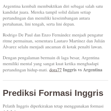
Argentina kembali membuktikan diri sebagai salah satu
kandidat juara. Mereka tampil solid dalam setiap
pertandingan dan memiliki keseimbangan antara
pertahanan, lini tengah, serta lini depan.
Rodrigo De Paul dan Enzo Fernández menjadi pengatur
ritme permainan, sementara Lautaro Martínez dan Julián
Álvarez selalu menjadi ancaman di kotak penalti lawan.
Dengan pengalaman bermain di laga besar, Argentina
memiliki mental yang sangat kuat ketika menghadapi
Inggris vs Argentina
pertandingan hidup-mati.
dora77
Prediksi Formasi Inggris
Pelatih Inggris diperkirakan tetap menggunakan formasi