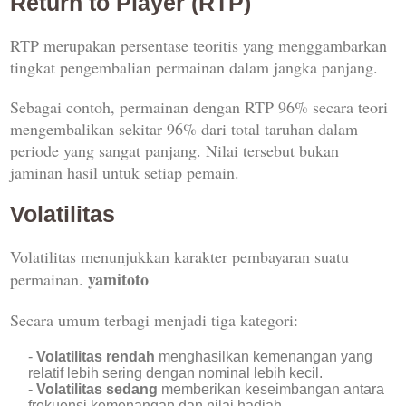
Return to Player (RTP)
RTP merupakan persentase teoritis yang menggambarkan
tingkat pengembalian permainan dalam jangka panjang.
Sebagai contoh, permainan dengan RTP 96% secara teori
mengembalikan sekitar 96% dari total taruhan dalam
periode yang sangat panjang. Nilai tersebut bukan
jaminan hasil untuk setiap pemain.
Volatilitas
Volatilitas menunjukkan karakter pembayaran suatu
yamitoto
permainan.
Secara umum terbagi menjadi tiga kategori:
Volatilitas rendah
menghasilkan kemenangan yang
relatif lebih sering dengan nominal lebih kecil.
Volatilitas sedang
memberikan keseimbangan antara
frekuensi kemenangan dan nilai hadiah.