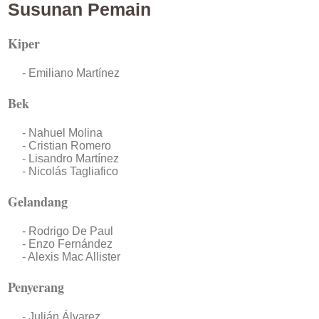
Susunan Pemain
Kiper
Emiliano Martínez
Bek
Nahuel Molina
Cristian Romero
Lisandro Martínez
Nicolás Tagliafico
Gelandang
Rodrigo De Paul
Enzo Fernández
Alexis Mac Allister
Penyerang
Julián Álvarez