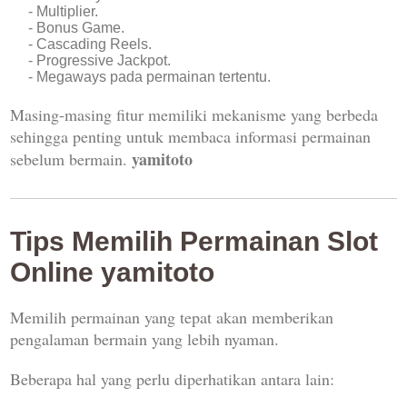
Multiplier.
Bonus Game.
Cascading Reels.
Progressive Jackpot.
Megaways pada permainan tertentu.
Masing-masing fitur memiliki mekanisme yang berbeda
sehingga penting untuk membaca informasi permainan
yamitoto
sebelum bermain.
Tips Memilih Permainan Slot
Online
yamitoto
Memilih permainan yang tepat akan memberikan
pengalaman bermain yang lebih nyaman.
Beberapa hal yang perlu diperhatikan antara lain: