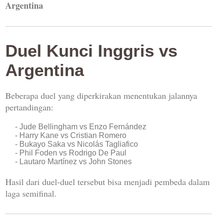
Argentina
Duel Kunci
Inggris vs
Argentina
Beberapa duel yang diperkirakan menentukan jalannya
pertandingan:
Jude Bellingham vs Enzo Fernández
Harry Kane vs Cristian Romero
Bukayo Saka vs Nicolás Tagliafico
Phil Foden vs Rodrigo De Paul
Lautaro Martínez vs John Stones
Hasil dari duel-duel tersebut bisa menjadi pembeda dalam
laga semifinal.