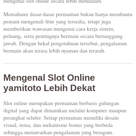
mengenal slot online secara lebih mendalam.
Memahami dasar-dasar permainan bukan hanya membantu
pemain mengenali fitur yang tersedia, tetapi juga
memberikan wawasan mengenai cara kerja sistem,
peluang, serta pentingnya bermain secara bertanggung
jawab. Dengan bekal pengetahuan tersebut, pengalaman
bermain akan terasa lebih nyaman dan terarah.
Mengenal Slot Online
yamitoto
Lebih Dekat
Slot online merupakan permainan berbasis gulungan
digital yang dapat dimainkan melalui komputer maupun
perangkat seluler. Setiap permainan memiliki desain
visual, tema, dan mekanisme bonus yang berbeda
sehingga menawarkan pengalaman yang beragam.