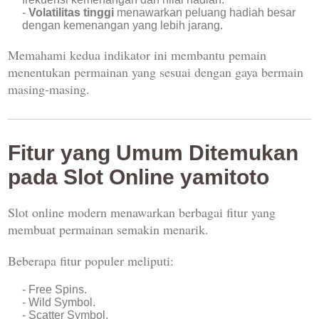
Volatilitas tinggi
menawarkan peluang hadiah besar
dengan kemenangan yang lebih jarang.
Memahami kedua indikator ini membantu pemain
menentukan permainan yang sesuai dengan gaya bermain
masing-masing.
Fitur yang Umum Ditemukan
pada Slot Online
yamitoto
Slot online modern menawarkan berbagai fitur yang
membuat permainan semakin menarik.
Beberapa fitur populer meliputi:
Free Spins.
Wild Symbol.
Scatter Symbol.