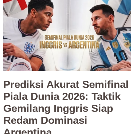
Prediksi Akurat Semifinal
Piala Dunia 2026: Taktik
Gemilang Inggris Siap
Redam Dominasi
Argentina