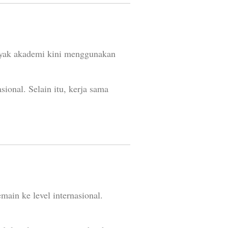
yak akademi kini menggunakan
ional. Selain itu, kerja sama
in ke level internasional.