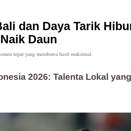
ali dan Daya Tarik Hibu
 Naik Daun
 momen tepat yang membawa hasil maksimal.
nesia 2026: Talenta Lokal yang