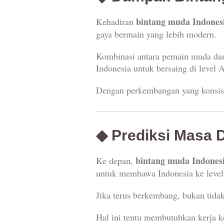
bintang muda Indones
Kehadiran
gaya bermain yang lebih modern.
Kombinasi antara pemain muda dan 
Indonesia untuk bersaing di level A
Dengan perkembangan yang konsist
◆
Prediksi Masa 
bintang muda Indones
Ke depan,
untuk membawa Indonesia ke level 
Jika terus berkembang, bukan tidak
Hal ini tentu membutuhkan kerja k