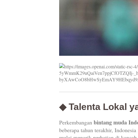
◆
Talenta Lokal 
bintang muda Ind
Perkembangan
beberapa tahun terakhir, Indonesia 
mulai menarik perhatian di kancah 