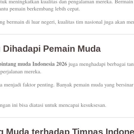
ntuk meningkatkan kualitas dan pengalaman mereka. Bermain 
ntu pemain berkembang lebih cepat.
 bermain di luar negeri, kualitas tim nasional juga akan me
 Dihadapi Pemain Muda
bintang muda Indonesia 2026
juga menghadapi berbagai tant
 perjalanan mereka.
uga menjadi faktor penting. Banyak pemain muda yang bersinar 
ngan ini bisa diatasi untuk mencapai kesuksesan.
 Muda terhadap Timnas Indone