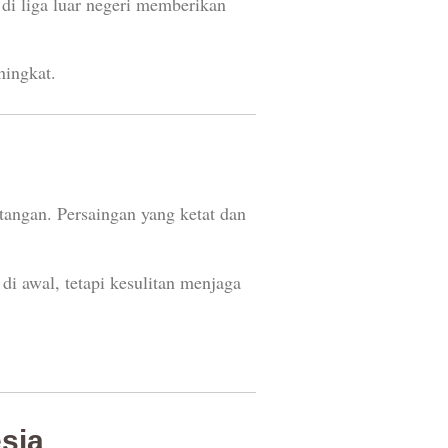
di liga luar negeri memberikan
ningkat.
angan. Persaingan yang ketat dan
di awal, tetapi kesulitan menjaga
sia