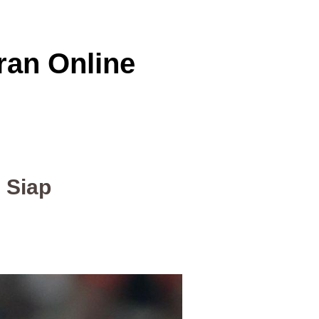
ran Online
 Siap