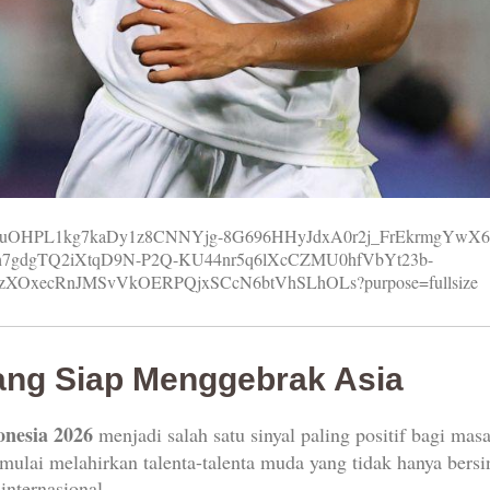
yang Siap Menggebrak Asia
onesia 2026
menjadi salah satu sinyal paling positif bagi ma
mulai melahirkan talenta-talenta muda yang tidak hanya bersin
internasional.