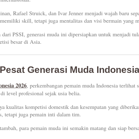
dinan
,
Rafael Struick
, dan
Ivar Jenner
menjadi wajah baru sep
memiliki skill, tetapi juga mentalitas dan visi bermain yang 
 dari
PSSI
, generasi muda ini dipersiapkan untuk menjadi t
isi besar di Asia.
esat Generasi Muda Indonesi
onesia 2026
, perkembangan pemain muda Indonesia terlihat 
 level profesional sejak usia belia.
tnya kualitas kompetisi domestik dan kesempatan yang diberi
, tetapi juga pemain inti dalam tim.
ambah, para pemain muda ini semakin matang dan siap bersain