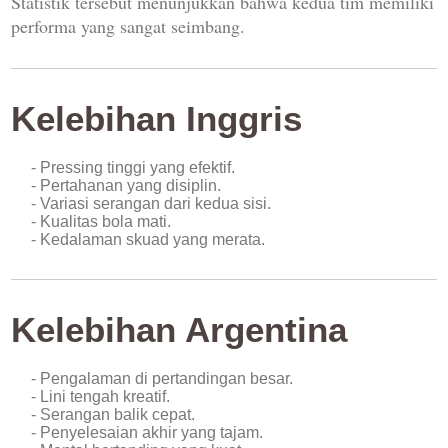
Statistik tersebut menunjukkan bahwa kedua tim memiliki
performa yang sangat seimbang.
Kelebihan Inggris
Pressing tinggi yang efektif.
Pertahanan yang disiplin.
Variasi serangan dari kedua sisi.
Kualitas bola mati.
Kedalaman skuad yang merata.
Kelebihan Argentina
Pengalaman di pertandingan besar.
Lini tengah kreatif.
Serangan balik cepat.
Penyelesaian akhir yang tajam.