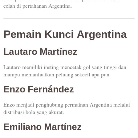
celah di pertahanan Argentina.
Pemain Kunci Argentina
Lautaro Martínez
Lautaro memiliki insting mencetak gol yang tinggi dan
mampu memanfaatkan peluang sekecil apa pun.
Enzo Fernández
Enzo menjadi penghubung permainan Argentina melalui
distribusi bola yang akurat.
Emiliano Martínez