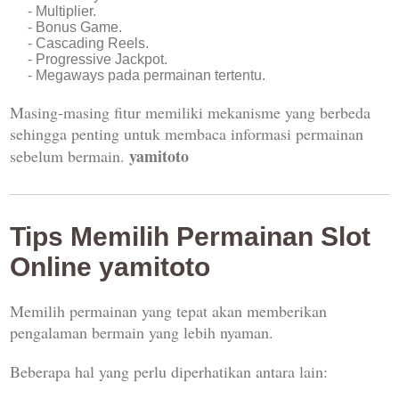
Multiplier.
Bonus Game.
Cascading Reels.
Progressive Jackpot.
Megaways pada permainan tertentu.
Masing-masing fitur memiliki mekanisme yang berbeda
sehingga penting untuk membaca informasi permainan
yamitoto
sebelum bermain.
Tips Memilih Permainan Slot
Online
yamitoto
Memilih permainan yang tepat akan memberikan
pengalaman bermain yang lebih nyaman.
Beberapa hal yang perlu diperhatikan antara lain: