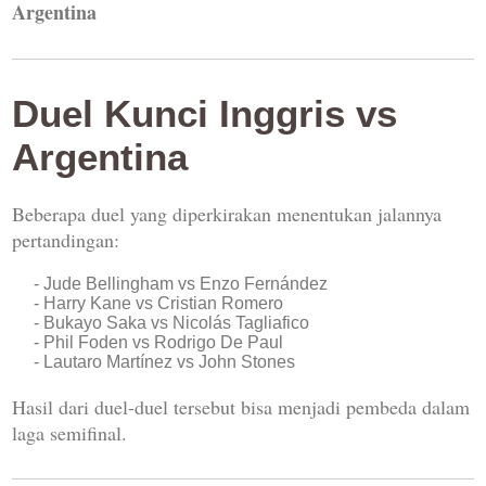
Argentina
Duel Kunci
Inggris vs
Argentina
Beberapa duel yang diperkirakan menentukan jalannya
pertandingan:
Jude Bellingham vs Enzo Fernández
Harry Kane vs Cristian Romero
Bukayo Saka vs Nicolás Tagliafico
Phil Foden vs Rodrigo De Paul
Lautaro Martínez vs John Stones
Hasil dari duel-duel tersebut bisa menjadi pembeda dalam
laga semifinal.