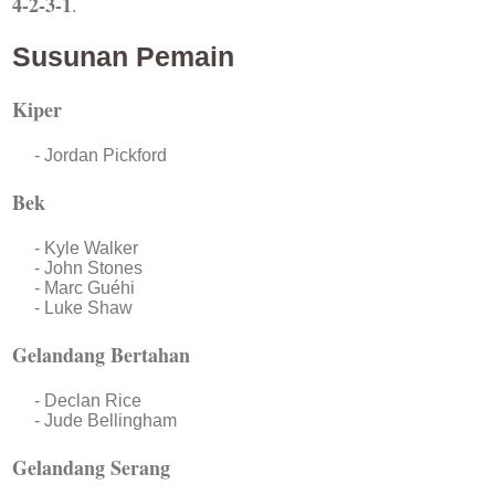
4-2-3-1
.
Susunan Pemain
Kiper
Jordan Pickford
Bek
Kyle Walker
John Stones
Marc Guéhi
Luke Shaw
Gelandang Bertahan
Declan Rice
Jude Bellingham
Gelandang Serang