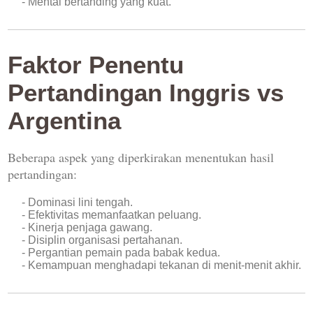
Mental bertanding yang kuat.
Faktor Penentu
Pertandingan
Inggris vs
Argentina
Beberapa aspek yang diperkirakan menentukan hasil
pertandingan:
Dominasi lini tengah.
Efektivitas memanfaatkan peluang.
Kinerja penjaga gawang.
Disiplin organisasi pertahanan.
Pergantian pemain pada babak kedua.
Kemampuan menghadapi tekanan di menit-menit akhir.