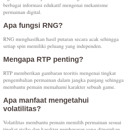
berbagai informasi edukatif mengenai mekanisme
permainan digital.
Apa fungsi RNG?
RNG menghasilkan hasil putaran secara acak sehingga
setiap spin memiliki peluang yang independen.
Mengapa RTP penting?
RTP memberikan gambaran teoritis mengenai tingkat
pengembalian permainan dalam jangka panjang sehingga
membantu pemain memahami karakter sebuah game.
Apa manfaat mengetahui
volatilitas?
Volatilitas membantu pemain memilih permainan sesuai
tingkat risiko dan karakter pembayaran yang diinginkan.