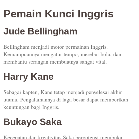
Pemain Kunci Inggris
Jude Bellingham
Bellingham menjadi motor permainan Inggris.
Kemampuannya mengatur tempo, merebut bola, dan
membantu serangan membuatnya sangat vital.
Harry Kane
Sebagai kapten, Kane tetap menjadi penyelesai akhir
utama. Pengalamannya di laga besar dapat memberikan
keuntungan bagi Inggris.
Bukayo Saka
Kecepatan dan kreativitas Saka berpotensi membuka