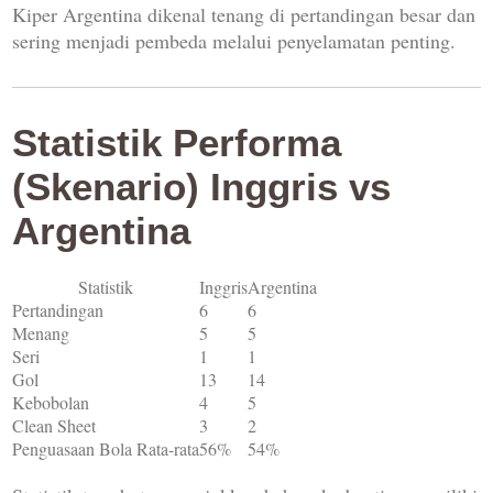
Kiper Argentina dikenal tenang di pertandingan besar dan
sering menjadi pembeda melalui penyelamatan penting.
Statistik Performa
(Skenario)
Inggris vs
Argentina
Statistik
Inggris
Argentina
Pertandingan
6
6
Menang
5
5
Seri
1
1
Gol
13
14
Kebobolan
4
5
Clean Sheet
3
2
Penguasaan Bola Rata-rata
56%
54%