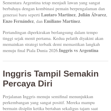
Sementara Argentina tetap menjadi lawan yang sangat
berbahaya dengan kombinasi pemain berpengalaman dan
Lautaro Martínez
Julián Álvarez
generasi baru seperti
,
,
Enzo Fernández
Emiliano Martínez
, dan
.
Pertandingan diperkirakan berlangsung dalam tempo
tinggi sejak menit pertama. Kedua pelatih diyakini akan
memainkan strategi terbaik demi memastikan langkah
Inggris vs Argentina
menuju final Piala Dunia 2026.
Inggris Tampil Semakin
Percaya Diri
Perjalanan Inggris menuju semifinal menunjukkan
perkembangan yang sangat positif. Mereka mampu
bermain disiplin ketika bertahan sekaligus tajam saat