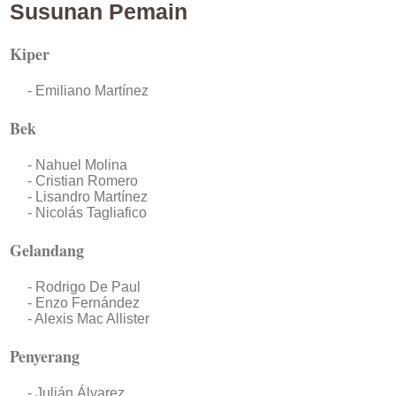
Susunan Pemain
Kiper
Emiliano Martínez
Bek
Nahuel Molina
Cristian Romero
Lisandro Martínez
Nicolás Tagliafico
Gelandang
Rodrigo De Paul
Enzo Fernández
Alexis Mac Allister
Penyerang
Julián Álvarez