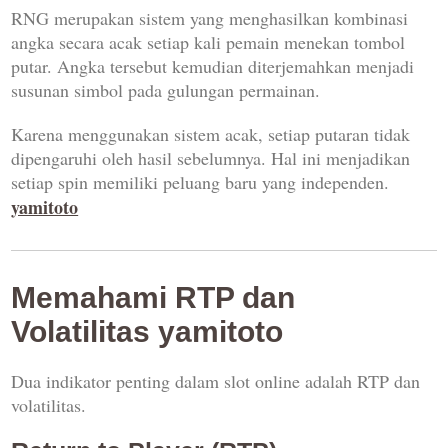
RNG merupakan sistem yang menghasilkan kombinasi
angka secara acak setiap kali pemain menekan tombol
putar. Angka tersebut kemudian diterjemahkan menjadi
susunan simbol pada gulungan permainan.
Karena menggunakan sistem acak, setiap putaran tidak
dipengaruhi oleh hasil sebelumnya. Hal ini menjadikan
setiap spin memiliki peluang baru yang independen.
yamitoto
Memahami RTP dan
Volatilitas
yamitoto
Dua indikator penting dalam slot online adalah RTP dan
volatilitas.