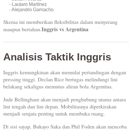
Lautaro Martínez
Alejandro Garnacho
Skema ini memberikan fleksibilitas dalam menyerang
Inggris vs Argentina
maupun bertahan.
Analisis Taktik Inggris
Inggris kemungkinan akan memulai pertandingan dengan
pressing tinggi. Declan Rice bertugas melindungi lini
belakang sekaligus memutus aliran bola Argentina.
Jude Bellingham akan menjadi penghubung utama antara
lini tengah dan lini depan. Mobilitasnya diperkirakan
menjadi senjata penting untuk membuka ruang.
Di sisi sayap, Bukayo Saka dan Phil Foden akan mencoba