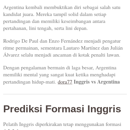
Argentina kembali membuktikan diri sebagai salah satu
kandidat juara. Mereka tampil solid dalam setiap
pertandingan dan memiliki keseimbangan antara
pertahanan, lini tengah, serta lini depan.
Rodrigo De Paul dan Enzo Fernández menjadi pengatur
ritme permainan, sementara Lautaro Martínez dan Julián
Álvarez selalu menjadi ancaman di kotak penalti lawan.
Dengan pengalaman bermain di laga besar, Argentina
memiliki mental yang sangat kuat ketika menghadapi
Inggris vs Argentina
pertandingan hidup-mati.
dora77
Prediksi Formasi Inggris
Pelatih Inggris diperkirakan tetap menggunakan formasi